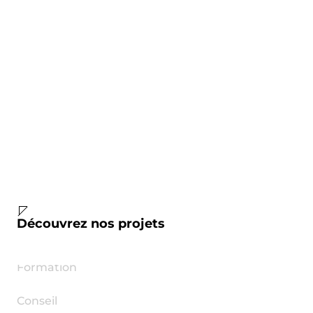
Communication
Événementiel
Direction Artistique
Identité visuelle
Community Management
Vidéo
Découvrez nos projets
Podcast
Formation
Conseil